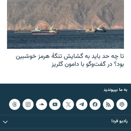
تا چه حد باید به گشایش تنگهٔ هرمز خوشبین
بود؟ در گفت‌وگو با دامون گلریز
به ما بپیوندید
رادیو فردا