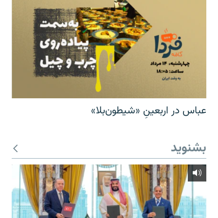
عباس در اربعینِ «شیطون‌بلا»
بشنوید