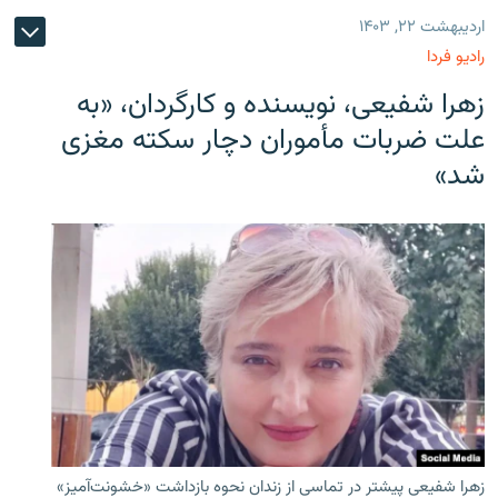
اردیبهشت ۲۲, ۱۴۰۳
رادیو فردا
زهرا شفیعی، نویسنده و کارگردان، «به
علت ضربات مأموران دچار سکته مغزی
شد»
زهرا شفیعی پیشتر در تماسی از زندان نحوه بازداشت «خشونت‌آمیز»