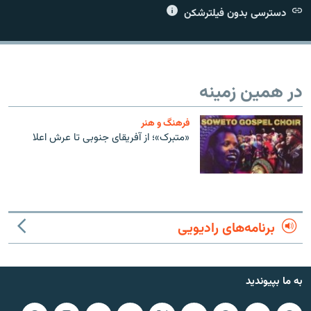
دسترسی بدون فیلترشکن
زبان‌های دیگر
در همین زمینه
فرهنگ و هنر
«متبرک»؛ از آفريقای جنوبی تا عرش اعلا
برنامه‌های رادیویی
به ما بپیوندید