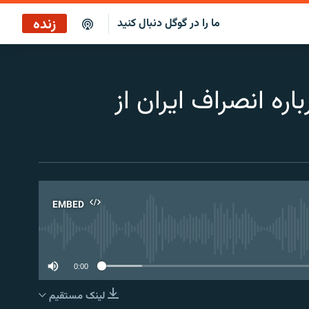
زنده
ما را در گوگل دنبال کنید
بازپخش کافه فردا
پخش رادیویی
ه انصراف ایران از
پخش آنلاین
پخش ماهواره‌ای
EMBED
No 
0:00
لینک مستقیم
EMBED