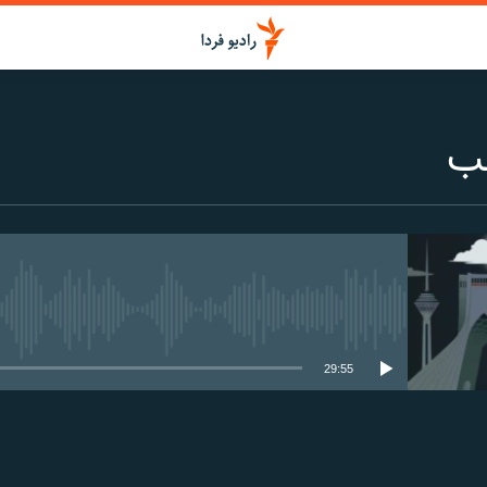
شب
media source currently available
29:55