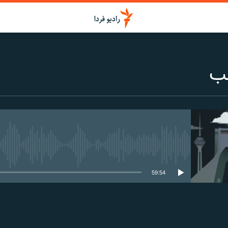
شب
media source currently available
59:54