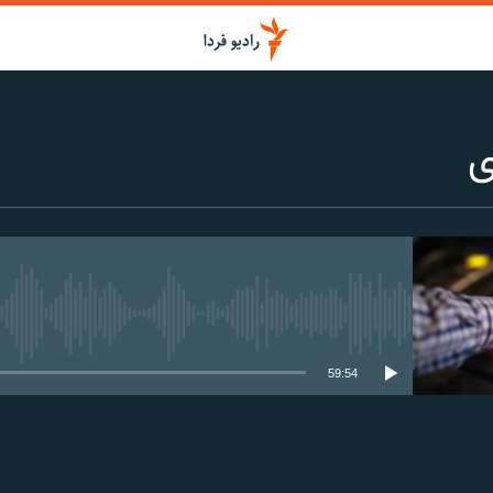
ی
media source currently available
59:54