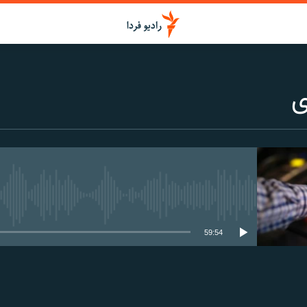
ی
media source currently available
59:54