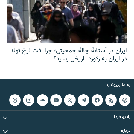
ایران در آستانهٔ چالهٔ جمعیتی؛ چرا افت نرخ تولد
در ایران به رکورد تاریخی رسید؟
به ما بپیوندید
رادیو فردا
درباره