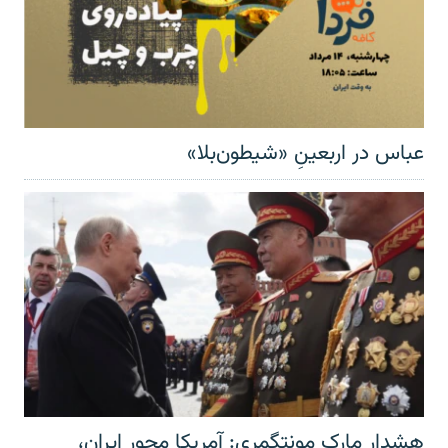
عباس در اربعینِ «شیطون‌بلا»
هشدار مارک مونتگمری: آمریکا محور ایران،