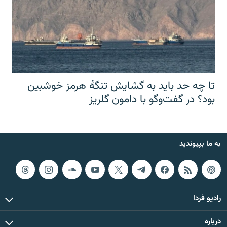
تا چه حد باید به گشایش تنگهٔ هرمز خوشبین
بود؟ در گفت‌وگو با دامون گلریز
به ما بپیوندید
رادیو فردا
درباره