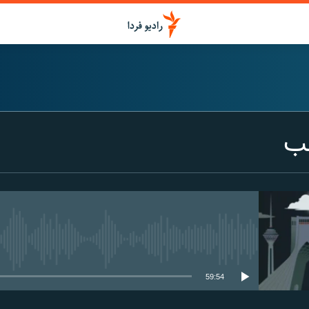
شب
media source currently available
59:54