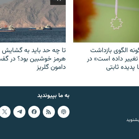
نه الگوی بازداشت
تا چه حد باید به گشایش ت
 تغییر داده است» در
هرمز خوشبین بود؟ در گفت‌
 پدیده ثابتی
دامون گلریز
به ما بپیوندید
بشنوید