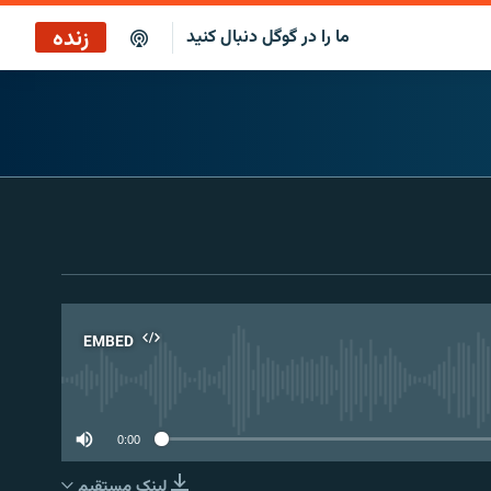
زنده
ما را در گوگل دنبال کنید
پخش آنلاین
پخش رادیویی
پخش آنلاین
پخش ماهواره‌ای
EMBED
No 
0:00
لینک مستقیم