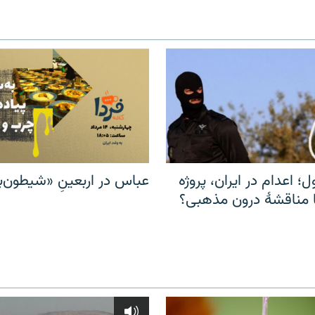
ل؛ اعدام در ایران، پروژه
عباس در اربعینِ «شیطون‌بل
مناقشهٔ درون مذهبی؟