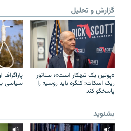
گزارش و تحلیل
«پوتین یک تبهکار است»؛ سناتور
پاراگراف او
ریک اسکات: کنگره باید روسیه را
سیاسی یا 
پاسخگو کند
بشنوید