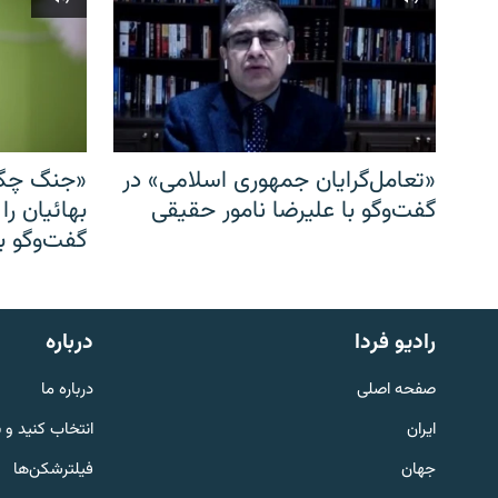
«تعامل‌گرایان جمهوری اسلامی» در
«جنگ چگو
گفت‌وگو با علیرضا نامور حقیقی
بهائیان را
گفت‌وگو با
English
رادیو فردا
درباره
به ما بپیوندید
صفحه اصلی
درباره ما
ایران
انتخاب کنید و 
جهان
فیلترشکن‌ها