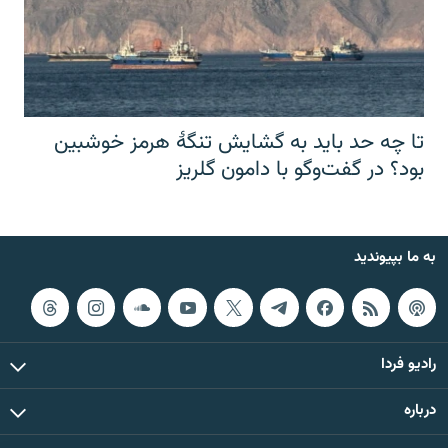
تا چه حد باید به گشایش تنگهٔ هرمز خوشبین
بود؟ در گفت‌وگو با دامون گلریز
به ما بپیوندید
رادیو فردا
درباره