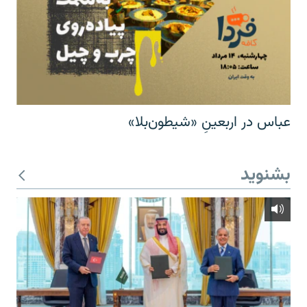
عباس در اربعینِ «شیطون‌بلا»
بشنوید