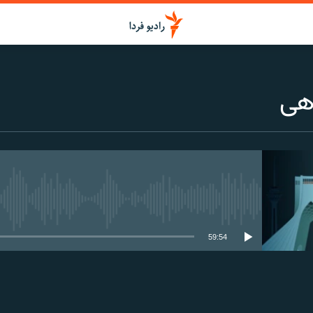
هی
media source currently available
59:54