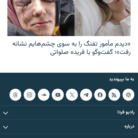
«دیدم مأمور تفنگ را به سوی چشم‌هایم نشانه
رفت»؛ گفت‌و‌گو با فریده صلواتی
به ما بپیوندید
رادیو فردا
درباره