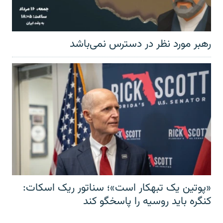
رهبر مورد نظر در دسترس نمی‌باشد
«پوتین یک تبهکار است»؛ سناتور ریک اسکات:
کنگره باید روسیه را پاسخگو کند