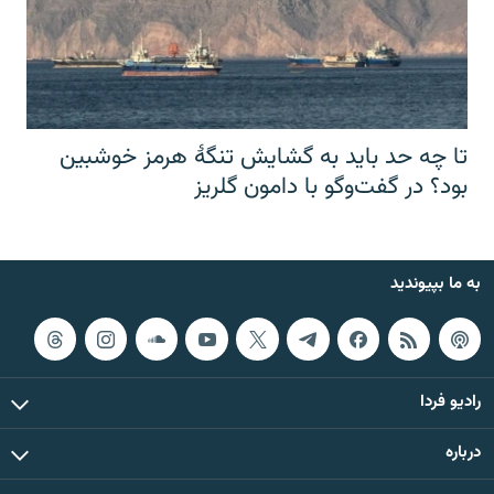
تا چه حد باید به گشایش تنگهٔ هرمز خوشبین
بود؟ در گفت‌وگو با دامون گلریز
به ما بپیوندید
رادیو فردا
درباره