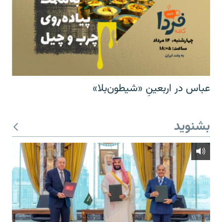
عباس در اربعینِ «شیطون‌بلا»
بشنوید