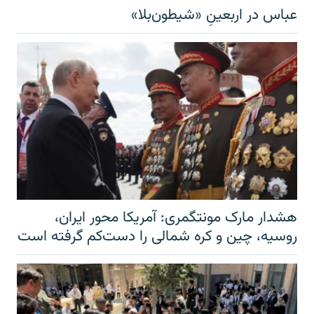
عباس در اربعینِ «شیطون‌بلا»
هشدار مارک مونتگمری: آمریکا محور ایران،
روسیه، چین و کره شمالی را دست‌کم گرفته است