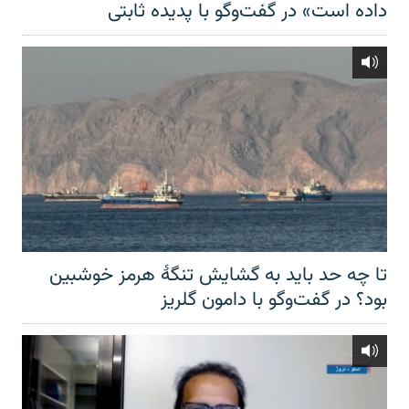
داده است» در گفت‌وگو با پدیده ثابتی
تا چه حد باید به گشایش تنگهٔ هرمز خوشبین
بود؟ در گفت‌وگو با دامون گلریز