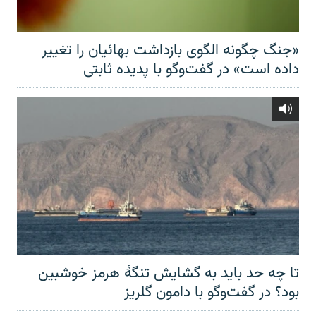
«جنگ چگونه الگوی بازداشت بهائیان را تغییر
داده است» در گفت‌وگو با پدیده ثابتی
تا چه حد باید به گشایش تنگهٔ هرمز خوشبین
بود؟ در گفت‌وگو با دامون گلریز