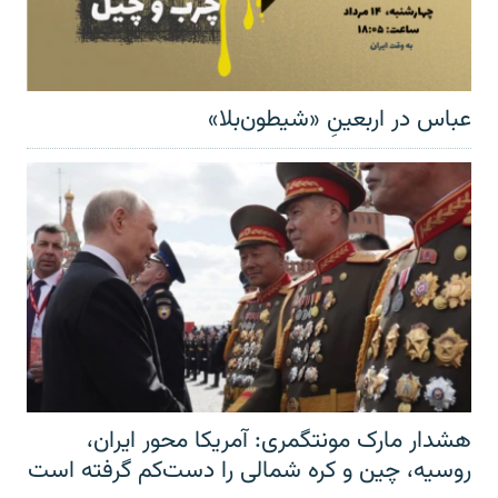
عباس در اربعینِ «شیطون‌بلا»
هشدار مارک مونتگمری: آمریکا محور ایران،
روسیه، چین و کره شمالی را دست‌کم گرفته است