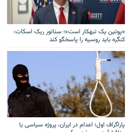
«پوتین یک تبهکار است»؛ سناتور ریک اسکات:
کنگره باید روسیه را پاسخگو کند
پاراگراف اول؛ اعدام در ایران، پروژه سیاسی یا