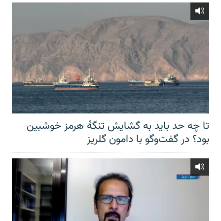
تا چه حد باید به گشایش تنگهٔ هرمز خوشبین
بود؟ در گفت‌وگو با دامون گلریز