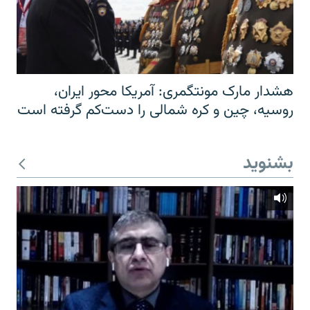
هشدار مارک مونتگمری: آمریکا محور ایران،
روسیه، چین و کره شمالی را دست‌کم گرفته است
بشنوید