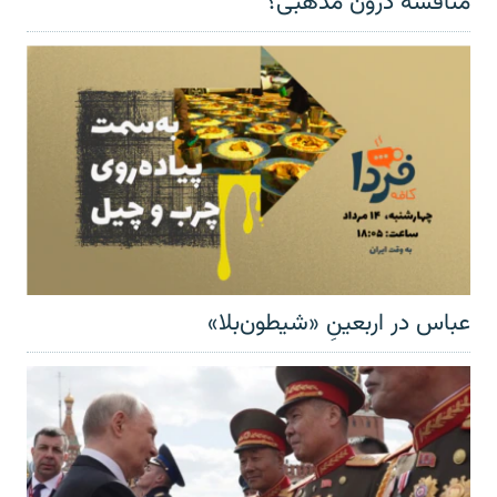
مناقشهٔ درون مذهبی؟
عباس در اربعینِ «شیطون‌بلا»