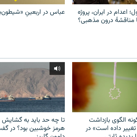
ل؛ اعدام در ایران، پروژه
عباس در اربعینِ «شیطون‌بل
مناقشهٔ درون مذهبی؟
نه الگوی بازداشت
تا چه حد باید به گشایش ت
 تغییر داده است» در
هرمز خوشبین بود؟ در گفت‌
 پدیده ثابتی
دامون گلریز