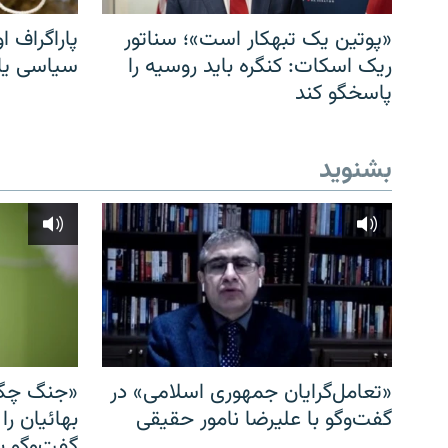
«پوتین یک تبهکار است»؛ سناتور
پاراگراف او
ریک اسکات: کنگره باید روسیه را
سیاسی یا 
پاسخگو کند
بشنوید
«تعامل‌گرایان جمهوری اسلامی» در
«جنگ چگو
گفت‌وگو با علیرضا نامور حقیقی
بهائیان را
گفت‌وگو با