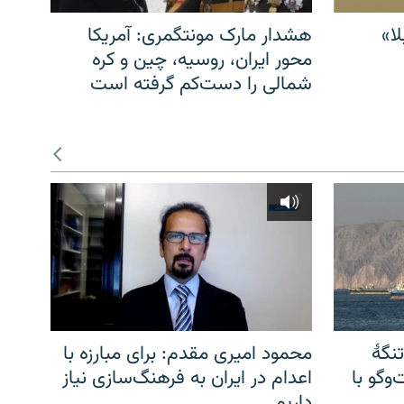
ا»
هشدار مارک مونتگمری: آمریکا
محور ایران، روسیه، چین و کره
شمالی را دست‌کم گرفته است
نگهٔ
محمود امیری مقدم: برای مبارزه با
وگو با
اعدام در ایران به فرهنگ‌سازی نیاز
داریم