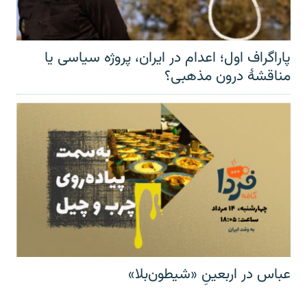
پاراگراف اول؛ اعدام در ایران، پروژه سیاسی یا
مناقشهٔ درون مذهبی؟
عباس در اربعینِ «شیطون‌بلا»