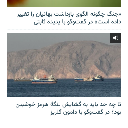
«جنگ چگونه الگوی بازداشت بهائیان را تغییر
داده است» در گفت‌وگو با پدیده ثابتی
تا چه حد باید به گشایش تنگهٔ هرمز خوشبین
بود؟ در گفت‌وگو با دامون گلریز