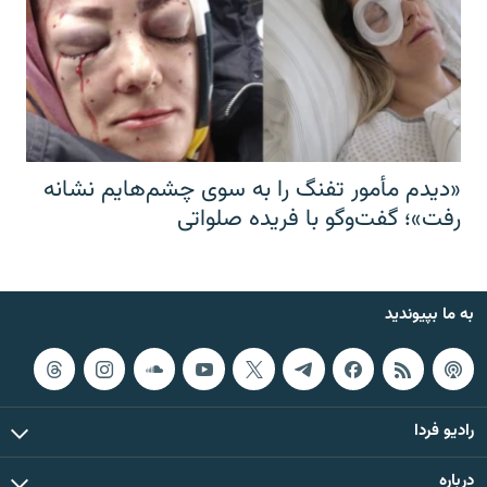
«دیدم مأمور تفنگ را به سوی چشم‌هایم نشانه
رفت»؛ گفت‌و‌گو با فریده صلواتی
به ما بپیوندید
رادیو فردا
درباره