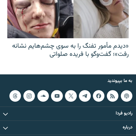
«دیدم مأمور تفنگ را به سوی چشم‌هایم نشانه
رفت»؛ گفت‌و‌گو با فریده صلواتی
به ما بپیوندید
رادیو فردا
درباره