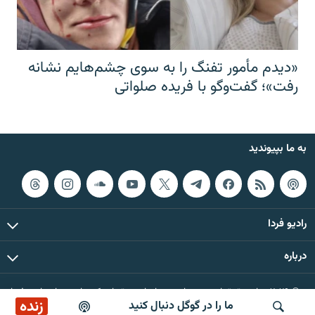
«دیدم مأمور تفنگ را به سوی چشم‌هایم نشانه
رفت»؛ گفت‌و‌گو با فریده صلواتی
به ما بپیوندید
رادیو فردا
درباره
© ۲۰۲۶ تمام حقوق این وب‌سایت، بر اساس مقررات کپی‌رایت، برای رادیو فردا
زنده
ما را در گوگل دنبال کنید
محفوظ است.
پخش آنلاین