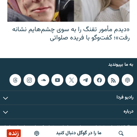
«دیدم مأمور تفنگ را به سوی چشم‌هایم نشانه
رفت»؛ گفت‌و‌گو با فریده صلواتی
به ما بپیوندید
رادیو فردا
درباره
© ۲۰۲۶ تمام حقوق این وب‌سایت، بر اساس مقررات کپی‌رایت، برای رادیو فردا
زنده
ما را در گوگل دنبال کنید
محفوظ است.
پخش آنلاین