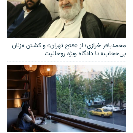
محمدباقر خرازی؛ از «فتح تهران» و کشتن «زنان
بی‌حجاب» تا دادگاه ویژه روحانیت