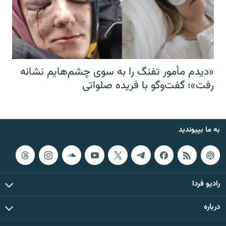
«دیدم مأمور تفنگ را به سوی چشم‌هایم نشانه
رفت»؛ گفت‌و‌گو با فریده صلواتی
به ما بپیوندید
رادیو فردا
درباره