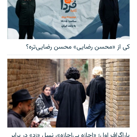
کی از «محسن رضایی» محسن رضایی‌تره؟
پاراگراف اول؛ «اجازه بی‌اجازه»، نسل «زد» در برابر