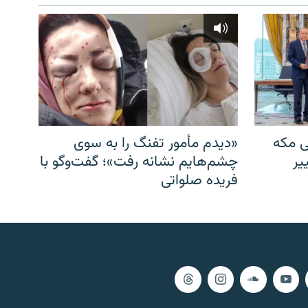
ی مکه
«دیدم مأمور تفنگ را به سوی
یر
چشم‌هایم نشانه رفت»؛ گفت‌و‌گو با
فریده صلواتی