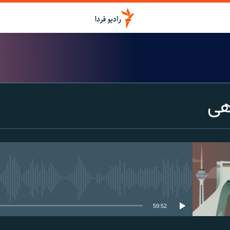
هی
media source currently available
59:52