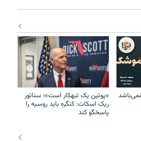
می‌باشد
«پوتین یک تبهکار است»؛ سناتور
ریک اسکات: کنگره باید روسیه را
پاسخگو کند