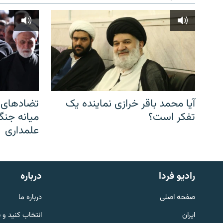
آیا محمد باقر خرازی نماینده یک
تضادهای د
تفکر است؟
میانه جنگ،
علمداری
English
رادیو فردا
درباره
به ما بپیوندید
صفحه اصلی
درباره ما
ایران
انتخاب کنید و 