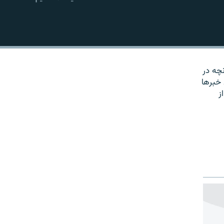
EMBED
نچه در
 خبرها
ز