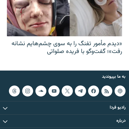
«دیدم مأمور تفنگ را به سوی چشم‌هایم نشانه
رفت»؛ گفت‌و‌گو با فریده صلواتی
به ما بپیوندید
رادیو فردا
درباره