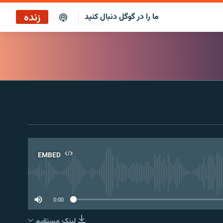
زنده
ما را در گوگل دنبال کنید
پخش آنلاین
پخش رادیویی
پخش آنلاین
پخش ماهواره‌ای
EMBED
No 
0:00
لینک مستقیم