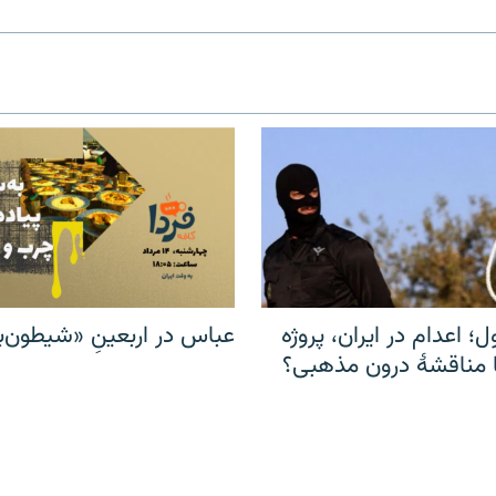
ل؛ اعدام در ایران، پروژه
عباس در اربعینِ «شیطون‌بل
مناقشهٔ درون مذهبی؟