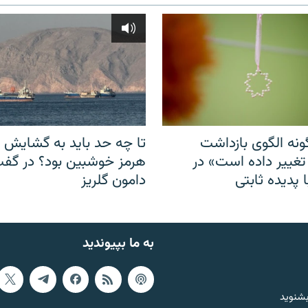
نه الگوی بازداشت
تا چه حد باید به گشایش ت
 تغییر داده است» در
هرمز خوشبین بود؟ در گفت‌
 پدیده ثابتی
دامون گلریز
به ما بپیوندید
بشنوید