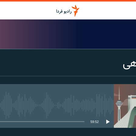
هی
media source currently available
59:52