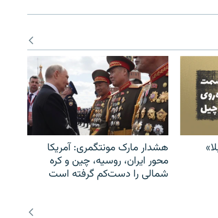
ا»
هشدار مارک مونتگمری: آمریکا
محور ایران، روسیه، چین و کره
شمالی را دست‌کم گرفته است