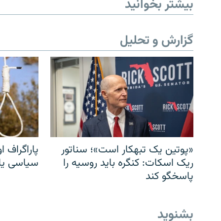
بیشتر بخوانید
گزارش و تحلیل
«پوتین یک تبهکار است»؛ سناتور
پاراگراف او
ریک اسکات: کنگره باید روسیه را
سیاسی یا 
پاسخگو کند
بشنوید