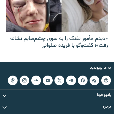
«دیدم مأمور تفنگ را به سوی چشم‌هایم نشانه
رفت»؛ گفت‌و‌گو با فریده صلواتی
به ما بپیوندید
رادیو فردا
درباره