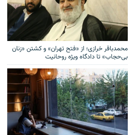
محمدباقر خرازی؛ از «فتح تهران» و کشتن «زنان
بی‌حجاب» تا دادگاه ویژه روحانیت