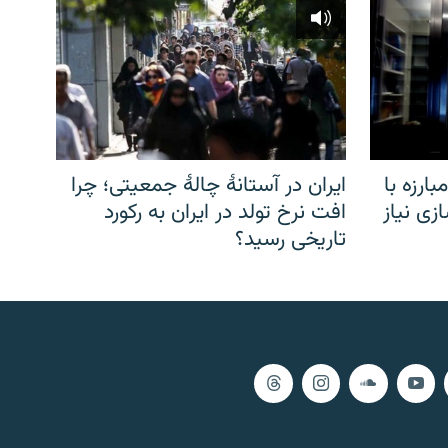
ارزه با
ایران در آستانهٔ چالهٔ جمعیتی؛ چرا
زی نیاز
افت نرخ تولد در ایران به رکورد
تاریخی رسید؟