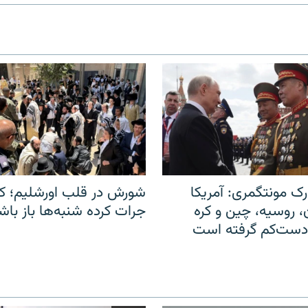
ک مونتگمری: آمریکا
شورش در قلب اورشلیم؛ کا
ن، روسیه، چین و کره
جرات کرده شنبه‌ها باز باش
 دست‌کم گرفته است