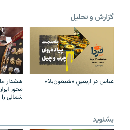
گزارش و تحلیل
عباس در اربعینِ «شیطون‌بلا»
هشدار مار
محور ایرا
شمالی را
بشنوید