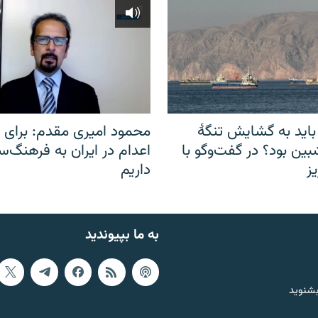
باید به گشایش تنگهٔ
محمود امیری مقدم: برای مب
ین بود؟ در گفت‌وگو با
اعدام در ایران به فرهنگ‌سا
ز
داریم
به ما بپیوندید
بشنوید