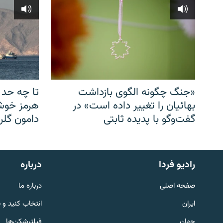
«جنگ چگونه الگوی بازداشت
تا چه حد 
بهائیان را تغییر داده است» در
هرمز خوشب
گفت‌وگو با پدیده ثابتی
دامون گلری
English
رادیو فردا
درباره
به ما بپیوندید
صفحه اصلی
درباره ما
ایران
انتخاب کنید و 
جهان
فیلترشکن‌ها