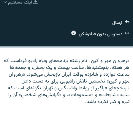
لینک مستقیم
ارسال
زبان‌های دیگر
دسترسی بدون فیلترشکن
«رهروان مهر و کين» نام رشته برنامه‌های ويژه راديو فرداست که
هر هفته، پنجشنبه‌ها، ساعت بيست و يک پخش، و جمعه‌ها
ساعت دوازده و شانزده بوقت ايران بازپخش می‌شود. «رهروان
مهر و کين» نخستين تلاش راديويی برای به دست دادن
تاريخچه‌ای فراگير از روابط واشينگتن و تهران بگونه‌ای است که
سايه «شايعات» و «مسموعات»، و «گرايش‌های شخصی» آن را
تيره و کدر نکرده باشد.