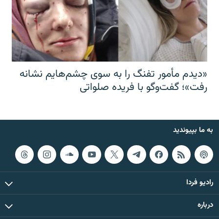
«دیدم مأمور تفنگ را به سوی چشم‌هایم نشانه
رفت»؛ گفت‌و‌گو با فریده صلواتی
به ما بپیوندید
رادیو فردا
درباره