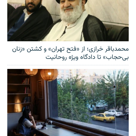
محمدباقر خرازی؛ از «فتح تهران» و کشتن «زنان
بی‌حجاب» تا دادگاه ویژه روحانیت