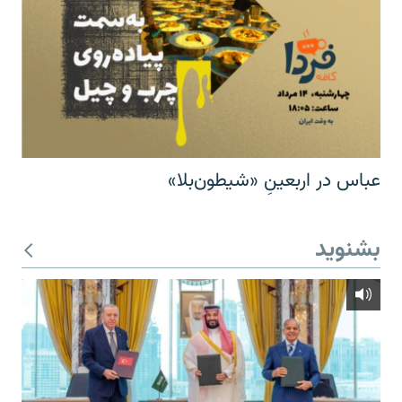
عباس در اربعینِ «شیطون‌بلا»
بشنوید