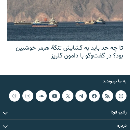
تا چه حد باید به گشایش تنگهٔ هرمز خوشبین
بود؟ در گفت‌وگو با دامون گلریز
به ما بپیوندید
رادیو فردا
درباره