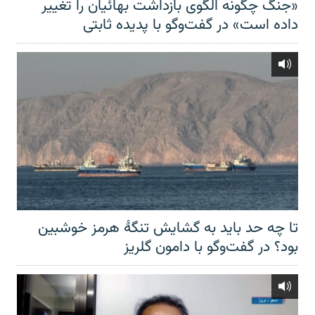
«جنگ چگونه الگوی بازداشت بهائیان را تغییر
داده است» در گفت‌وگو با پدیده ثابتی
تا چه حد باید به گشایش تنگهٔ هرمز خوشبین
بود؟ در گفت‌وگو با دامون گلریز