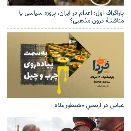
پاراگراف اول؛ اعدام در ایران، پروژه سیاسی یا
مناقشهٔ درون مذهبی؟
عباس در اربعینِ «شیطون‌بلا»