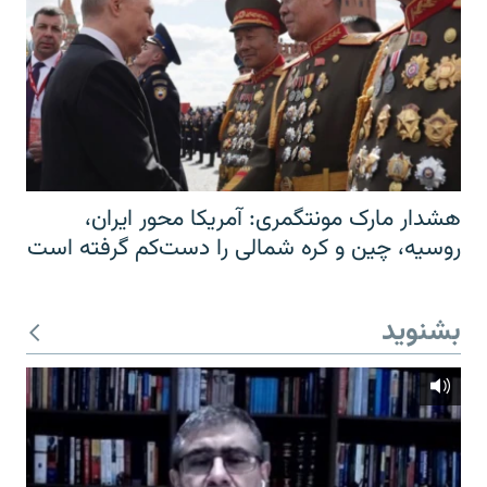
هشدار مارک مونتگمری: آمریکا محور ایران،
روسیه، چین و کره شمالی را دست‌کم گرفته است
بشنوید