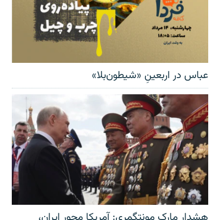
عباس در اربعینِ «شیطون‌بلا»
هشدار مارک مونتگمری: آمریکا محور ایران،