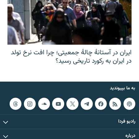
ایران در آستانهٔ چالهٔ جمعیتی؛ چرا افت نرخ تولد
در ایران به رکورد تاریخی رسید؟
به ما بپیوندید
رادیو فردا
درباره