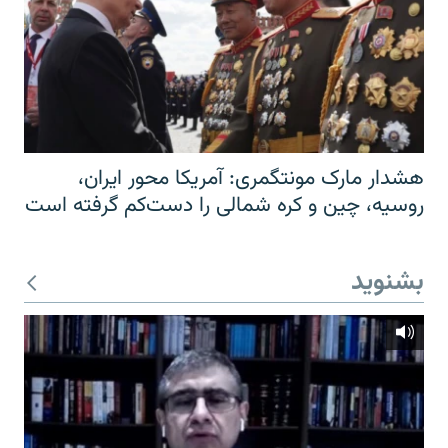
هشدار مارک مونتگمری: آمریکا محور ایران،
روسیه، چین و کره شمالی را دست‌کم گرفته است
بشنوید