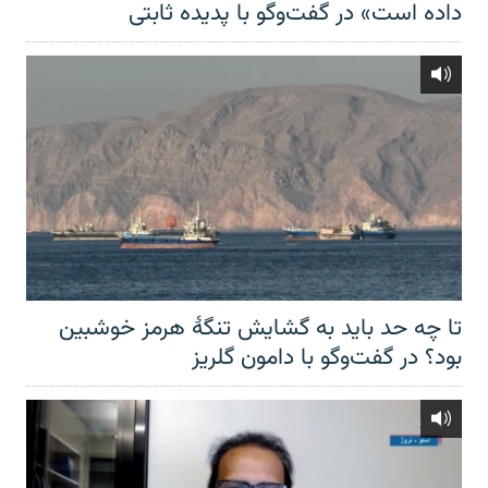
داده است» در گفت‌وگو با پدیده ثابتی
تا چه حد باید به گشایش تنگهٔ هرمز خوشبین
بود؟ در گفت‌وگو با دامون گلریز