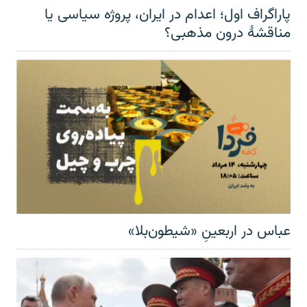
پاراگراف اول؛ اعدام در ایران، پروژه سیاسی یا
مناقشهٔ درون مذهبی؟
عباس در اربعینِ «شیطون‌بلا»