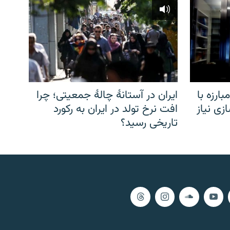
ارزه با
ایران در آستانهٔ چالهٔ جمعیتی؛ چرا
زی نیاز
افت نرخ تولد در ایران به رکورد
تاریخی رسید؟