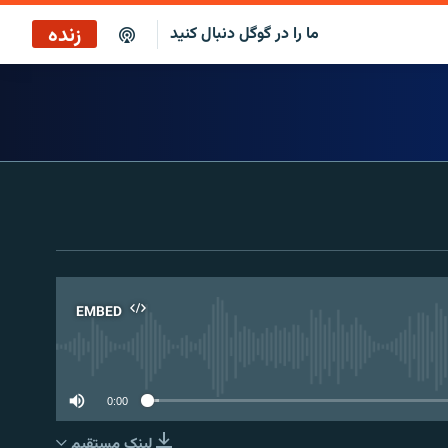
زنده
ما را در گوگل دنبال کنید
پخش آنلاین
پخش رادیویی
پخش آنلاین
پخش ماهواره‌ای
EMBED
No 
0:00
لینک مستقیم