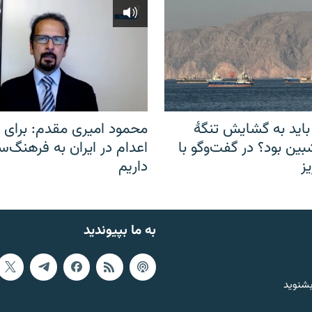
باید به گشایش تنگهٔ
محمود امیری مقدم: برای مب
ین بود؟ در گفت‌وگو با
اعدام در ایران به فرهنگ‌سا
ز
داریم
به ما بپیوندید
بشنوید