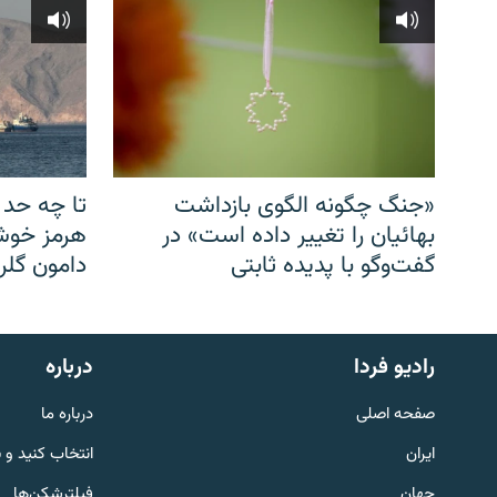
«جنگ چگونه الگوی بازداشت
تا چه حد 
بهائیان را تغییر داده است» در
هرمز خوشب
گفت‌وگو با پدیده ثابتی
دامون گلری
English
رادیو فردا
درباره
به ما بپیوندید
صفحه اصلی
درباره ما
ایران
انتخاب کنید و 
جهان
فیلترشکن‌ها