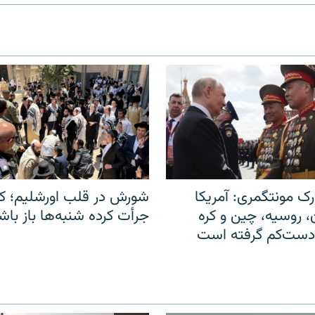
ک مونتگمری: آمریکا
شورش در قلب اورشلیم؛ کا
ن، روسیه، چین و کره
جرأت کرده شنبه‌ها باز باش
 دست‌کم گرفته است