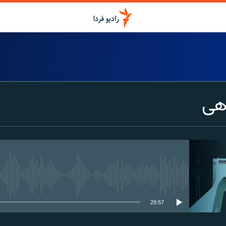
هی
media source currently available
29:57