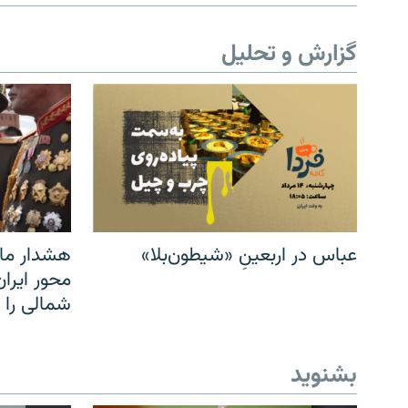
گزارش و تحلیل
عباس در اربعینِ «شیطون‌بلا»
هشدار مار
محور ایرا
شمالی را
بشنوید