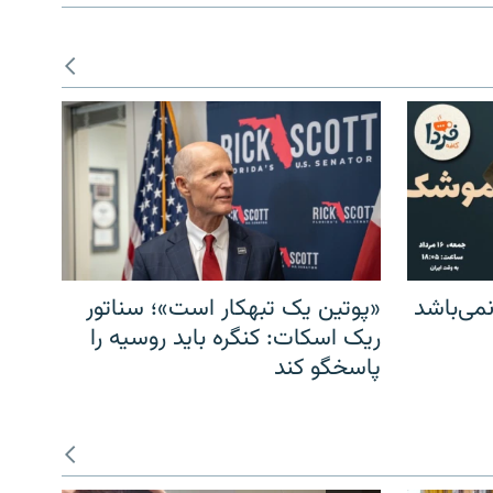
می‌باشد
«پوتین یک تبهکار است»؛ سناتور
ریک اسکات: کنگره باید روسیه را
پاسخگو کند