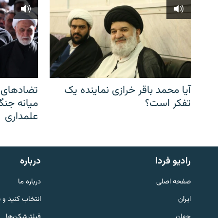
آیا محمد باقر خرازی نماینده یک
تضادهای د
تفکر است؟
میانه جنگ،
علمداری
English
رادیو فردا
درباره
به ما بپیوندید
صفحه اصلی
درباره ما
ایران
انتخاب کنید و 
جهان
فیلترشکن‌ها