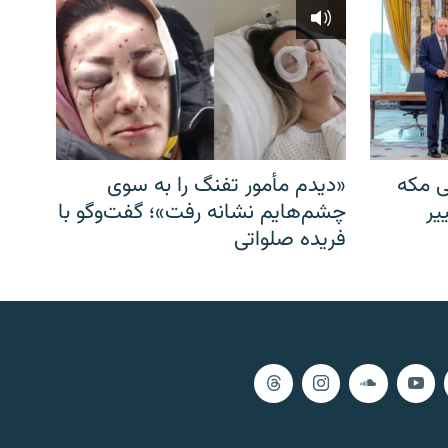
ی مکه
«دیدم مأمور تفنگ را به سوی
یر
چشم‌هایم نشانه رفت»؛ گفت‌و‌گو با
فریده صلواتی