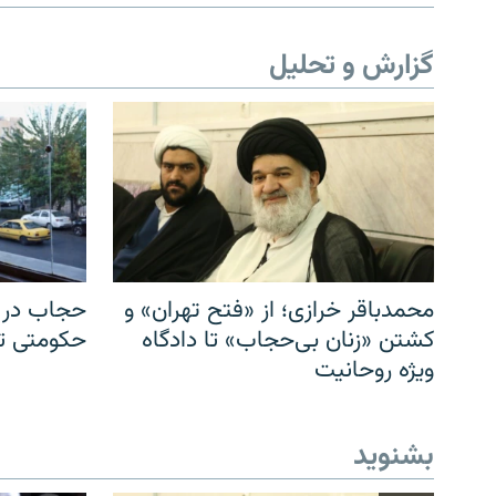
گزارش و تحلیل
محمدباقر خرازی؛ از «فتح تهران» و
حجاب در ا
کشتن «زنان بی‌حجاب» تا دادگاه
حکومتی تا 
ویژه روحانیت
بشنوید