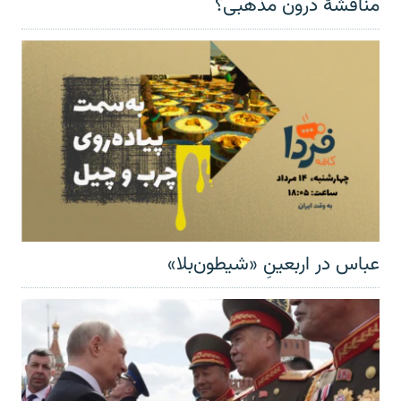
مناقشهٔ درون مذهبی؟
عباس در اربعینِ «شیطون‌بلا»