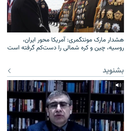
هشدار مارک مونتگمری: آمریکا محور ایران،
روسیه، چین و کره شمالی را دست‌کم گرفته است
بشنوید