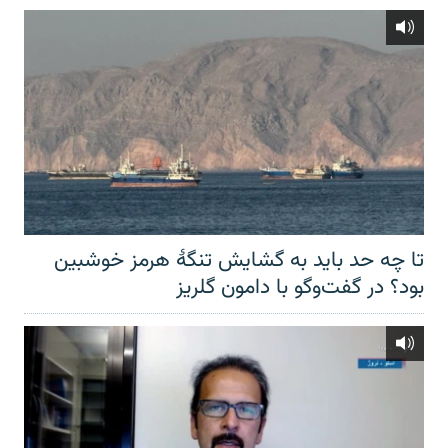
تا چه حد باید به گشایش تنگهٔ هرمز خوشبین
بود؟ در گفت‌وگو با دامون گلریز