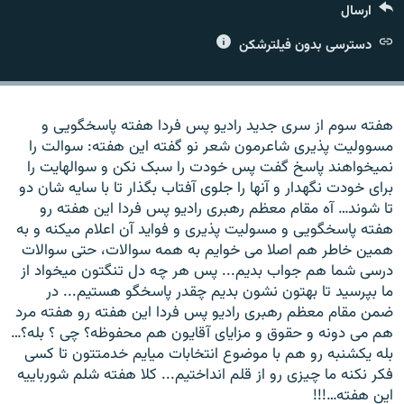
ارسال
دسترسی بدون فیلترشکن
زبان‌های دیگر
هفته سوم از سری جدید رادیو پس فردا هفته پاسخگویی و
مسوولیت پذیری شاعرمون شعر نو گفته این هفته: سوالت را
نمیخواهند پاسخ گفت پس خودت را سبک نکن و سوالهایت را
برای خودت نگهدار و آنها را جلوی آفتاب بگذار تا با سایه شان دو
تا شوند… آه مقام معظم رهبری رادیو پس فردا این هفته رو
هفته پاسخگویی و مسولیت پذیری و فواید آن اعلام میکنه و به
همین خاطر هم اصلا می خوایم به همه سوالات، حتی سوالات
درسی شما هم جواب بدیم... پس هر چه دل تنگتون میخواد از
ما بپرسید تا بهتون نشون بدیم چقدر پاسخگو هستیم... در
ضمن مقام معظم رهبری رادیو پس فردا این هفته رو هفته مرد
هم می دونه و حقوق و مزایای آقایون هم محفوظه؟ چی ؟ بله؟…
بله یکشنبه رو هم با موضوع انتخابات میایم خدمتتون تا کسی
فکر نکنه ما چیزی رو از قلم انداختیم... کلا هفته شلم شورباییه
این هفته…!!!