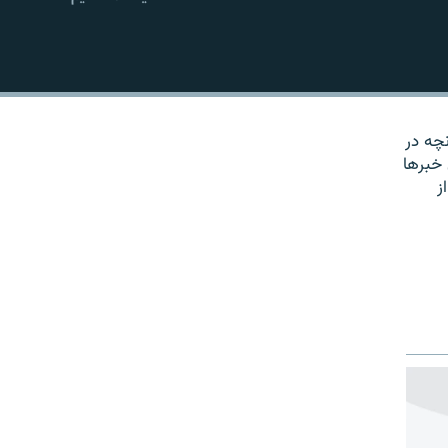
EMBED
نچه در
 خبرها
ز