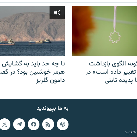
نه الگوی بازداشت
تا چه حد باید به گشایش ت
 تغییر داده است» در
هرمز خوشبین بود؟ در گفت‌
 پدیده ثابتی
دامون گلریز
به ما بپیوندید
بشنوید