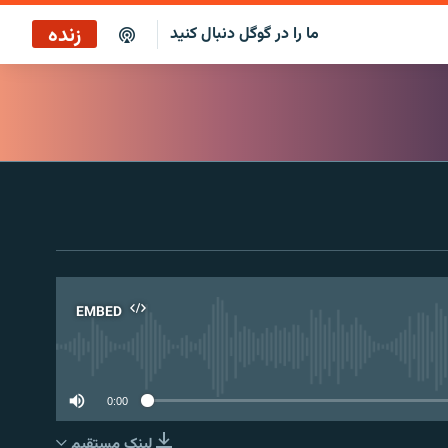
زنده
ما را در گوگل دنبال کنید
پوشش خبری ساعت ۱۷:۰۰
پخش رادیویی
پخش آنلاین
پخش ماهواره‌ای
EMBED
No 
0:00
لینک مستقیم