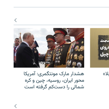
ا»
هشدار مارک مونتگمری: آمریکا
محور ایران، روسیه، چین و کره
شمالی را دست‌کم گرفته است