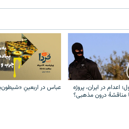
ل؛ اعدام در ایران، پروژه
عباس در اربعینِ «شیطون‌بل
مناقشهٔ درون مذهبی؟