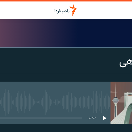
هی
media source currently available
59:57