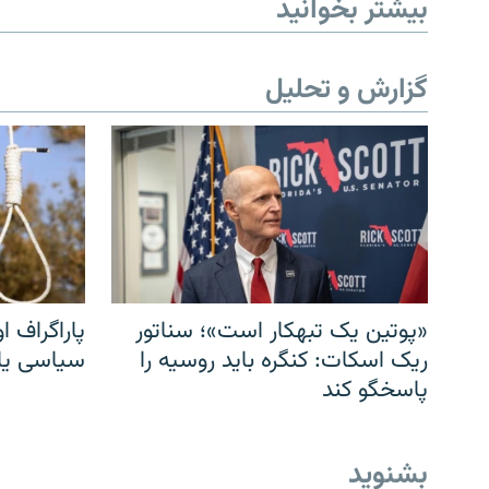
بیشتر بخوانید
گزارش و تحلیل
«پوتین یک تبهکار است»؛ سناتور
پاراگراف او
ریک اسکات: کنگره باید روسیه را
سیاسی یا 
پاسخگو کند
بشنوید