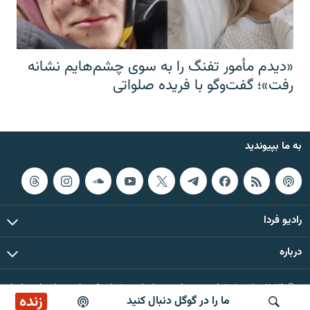
«دیدم مأمور تفنگ را به سوی چشم‌هایم نشانه
رفت»؛ گفت‌و‌گو با فریده صلواتی
به ما بپیوندید
رادیو فردا
درباره
© ۲۰۲۶ تمام حقوق این وب‌سایت، بر اساس مقررات کپی‌رایت، برای رادیو فردا
زنده
ما را در گوگل دنبال کنید
محفوظ است.