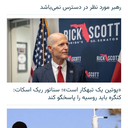
رهبر مورد نظر در دسترس نمی‌باشد
«پوتین یک تبهکار است»؛ سناتور ریک اسکات:
کنگره باید روسیه را پاسخگو کند