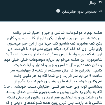
ارسال
دسترسی بدون فیلترشکن
زبان‌های دیگر
هفته نهم با موضوعات: شانس و جبر و اختیار شاعر برنامه
سروده: شانس من بیا منو یاری بکن دارم از کف می‌میرم، کاری
بکن کف صابون، کف شامپو کف چی؟ من از این جبر می‌میرم،
زاری بکن اون که کف کرد، دیگه چیزی نمی‌خواد تا قیامت، دل
اون یه کف می‌خواد با عرض معذرت به خاطر وضعیت کف آلود
شاعرمون، این هفته می‌خوایم درباره موضوعات خیلی خیلی مهم
و تکان دهنده‌ای مثل شانس و جبر و اختیار و اینا صحبت
کنیم... بنابراین ما که مثل همیشه، از شنبه تا چهارشنبه سر
ساعت ۹ می‌ایم سر قرار... ولی شما اگه به هر دلیلی وقت
نمی‌کنین هرشب برنامه ما رو بشنوین هرچند باید بگیم از
بدشانسی تونه ولی خب هر کسی اختیارش دست خودشه... حالا
اگه یه وقتی یه جایی بودین و همینجوری شانسی صدای برنامه
ما رو شنیدین و یه لبخندی هم اومد رو لباتون این یعنی اینکه
شانس با ما یاره... پس قررررربون همه شنونده‌های دایمی و گه