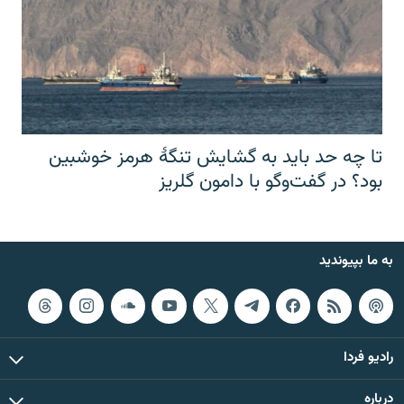
تا چه حد باید به گشایش تنگهٔ هرمز خوشبین
بود؟ در گفت‌وگو با دامون گلریز
به ما بپیوندید
رادیو فردا
درباره