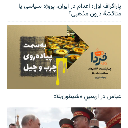
پاراگراف اول؛ اعدام در ایران، پروژه سیاسی یا
مناقشهٔ درون مذهبی؟
عباس در اربعینِ «شیطون‌بلا»