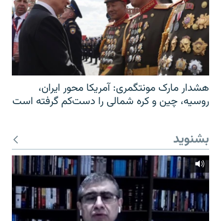
هشدار مارک مونتگمری: آمریکا محور ایران،
روسیه، چین و کره شمالی را دست‌کم گرفته است
بشنوید