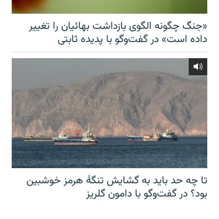
«جنگ چگونه الگوی بازداشت بهائیان را تغییر
داده است» در گفت‌وگو با پدیده ثابتی
تا چه حد باید به گشایش تنگهٔ هرمز خوشبین
بود؟ در گفت‌وگو با دامون گلریز