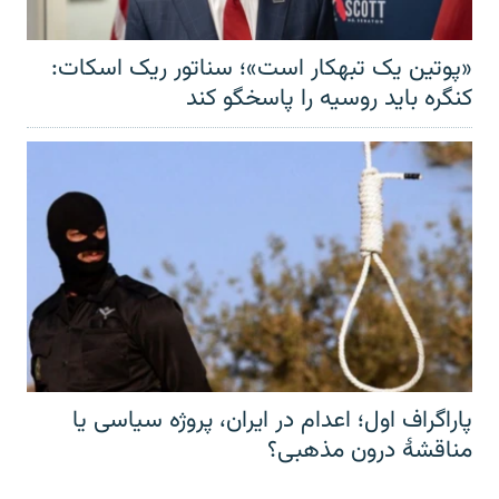
«پوتین یک تبهکار است»؛ سناتور ریک اسکات:
کنگره باید روسیه را پاسخگو کند
پاراگراف اول؛ اعدام در ایران، پروژه سیاسی یا
مناقشهٔ درون مذهبی؟