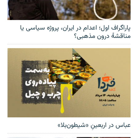
پاراگراف اول؛ اعدام در ایران، پروژه سیاسی یا
مناقشهٔ درون مذهبی؟
عباس در اربعینِ «شیطون‌بلا»