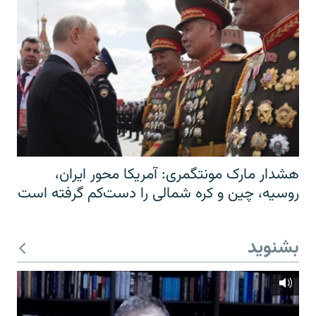
هشدار مارک مونتگمری: آمریکا محور ایران،
روسیه، چین و کره شمالی را دست‌کم گرفته است
بشنوید