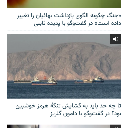
«جنگ چگونه الگوی بازداشت بهائیان را تغییر
داده است» در گفت‌وگو با پدیده ثابتی
تا چه حد باید به گشایش تنگهٔ هرمز خوشبین
بود؟ در گفت‌وگو با دامون گلریز