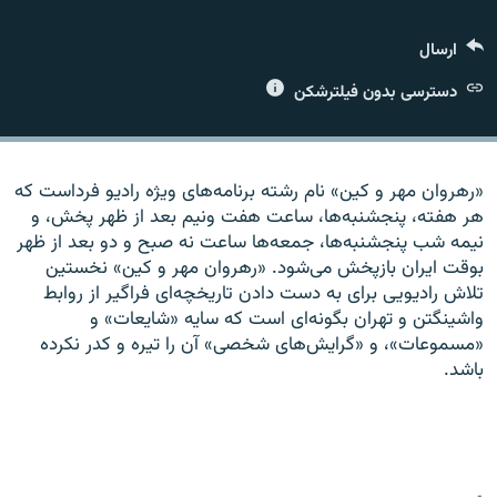
ارسال
دسترسی بدون فیلترشکن
زبان‌های دیگر
«رهروان مهر و کين» نام رشته برنامه‌های ويژه راديو فرداست که
هر هفته، پنجشنبه‌ها، ساعت هفت ونیم بعد از ظهر پخش، و
نیمه شب پنجشنبه‌ها، جمعه‌ها ساعت نه صبح و دو بعد از ظهر
بوقت ايران بازپخش می‌شود. «رهروان مهر و کين» نخستين
تلاش راديويی برای به دست دادن تاريخچه‌ای فراگير از روابط
واشينگتن و تهران بگونه‌ای است که سايه «شايعات» و
«مسموعات»، و «گرايش‌های شخصی» آن را تيره و کدر نکرده
باشد.