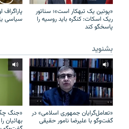
«پوتین یک تبهکار است»؛ سناتور
پاراگراف او
ریک اسکات: کنگره باید روسیه را
سیاسی یا 
پاسخگو کند
بشنوید
«تعامل‌گرایان جمهوری اسلامی» در
«جنگ چگو
گفت‌وگو با علیرضا نامور حقیقی
بهائیان را
گفت‌وگو با