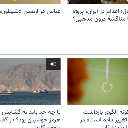
ل؛ اعدام در ایران، پروژه
عباس در اربعینِ «شیطون‌بل
مناقشهٔ درون مذهبی؟
نه الگوی بازداشت
تا چه حد باید به گشایش ت
 تغییر داده است» در
هرمز خوشبین بود؟ در گفت‌
 پدیده ثابتی
دامون گلریز