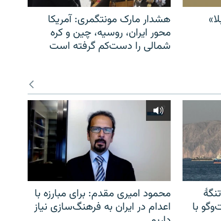
ا»
هشدار مارک مونتگمری: آمریکا
محور ایران، روسیه، چین و کره
شمالی را دست‌کم گرفته است
نگهٔ
محمود امیری مقدم: برای مبارزه با
وگو با
اعدام در ایران به فرهنگ‌سازی نیاز
داریم