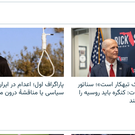
 تبهکار است»؛ سناتور
پاراگراف اول؛ اعدام در ایران
: کنگره باید روسیه را
سیاسی یا مناقشهٔ درون 
د