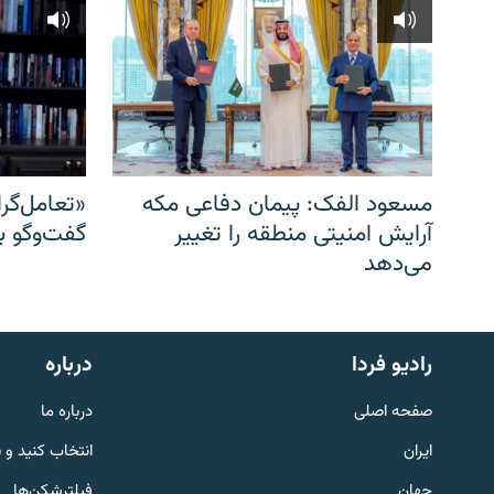
مسعود الفک: پیمان دفاعی مکه
«تعامل‌گر
آرایش امنیتی منطقه را تغییر
گفت‌وگو ب
می‌دهد
English
رادیو فردا
درباره
به ما بپیوندید
صفحه اصلی
درباره ما
ایران
انتخاب کنید و 
جهان
فیلترشکن‌ها