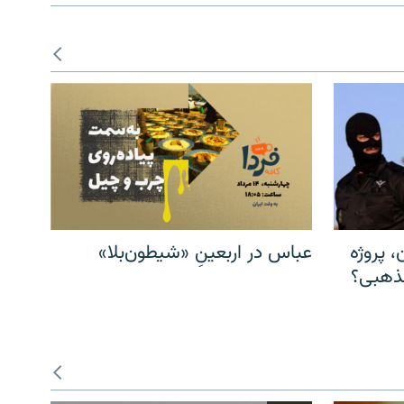
، پروژه
عباس در اربعینِ «شیطون‌بلا»
مذهبی؟