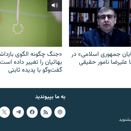
ایان جمهوری اسلامی» در
«جنگ چگونه الگوی بازدا
ا علیرضا نامور حقیقی
بهائیان را تغییر داده است
گفت‌وگو با پدیده ثابتی
به ما بپیوندید
بشنوید