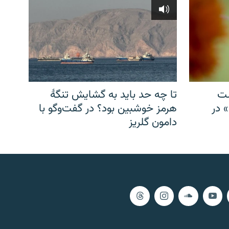
شت
تا چه حد باید به گشایش تنگهٔ
» در
هرمز خوشبین بود؟ در گفت‌وگو با
دامون گلریز