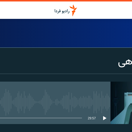
هی
media source currently available
29:57