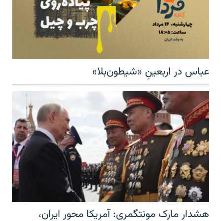
عباس در اربعینِ «شیطون‌بلا»
هشدار مارک مونتگمری: آمریکا محور ایران،