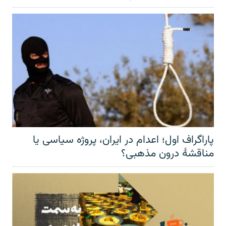
پاراگراف اول؛ اعدام در ایران، پروژه سیاسی یا
مناقشهٔ درون مذهبی؟